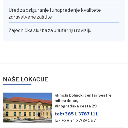
Ured za osiguranje i unapređenje kvalitete
zdravstvene zaštite
Zajednička služba za unutarnju reviziju
NAŠE LOKACIJE
Klinički bolnički centar Sestre
milosrdnice,
Vinogradska cesta 29
tel:
+385 1 3787 111
fax:+385 1 3769 067