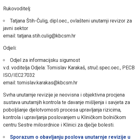
Rukovoditelj:
Tatjana Štih-Čulig, dipl.oec., ovlašteni unutarnji revizor za
javni sektor
email: tatjana.stih.culig@kbcsm.hr
Odjeli:
Odjel za informacijsku sigurnost
v.d. voditelja Odjela: Tomislav Karakaš, struč.spec.oec., PECB
ISO/IEC27032
email: tomislav.karakas@kbcsm.hr
Svrha unutarnje revizije je neovisna i objektivna procjena
sustava unutarnjih kontrola te davanje mišljenja i savjeta za
poboljšanje djelotvornosti procesa upravljanja rizicima,
kontrola i upravljanja poslovanjem u Kliničkom bolničkom
centru Sestre milosrdnice i Klinici za dječje bolesti.
Sporazum o obavljanju poslova unutarnje revizije u