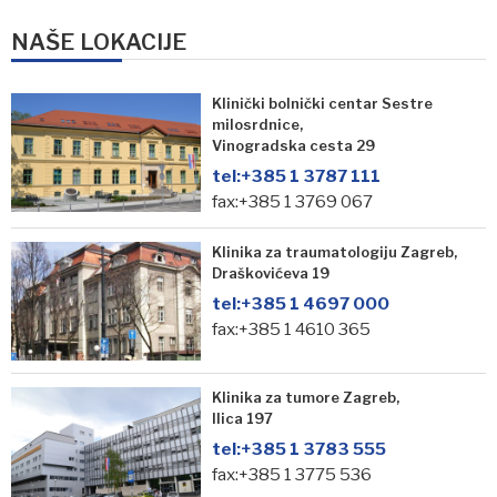
NAŠE LOKACIJE
Klinički bolnički centar Sestre
milosrdnice,
Vinogradska cesta 29
tel:
+385 1 3787 111
fax:+385 1 3769 067
Klinika za traumatologiju Zagreb,
Draškovićeva 19
tel:
+385 1 4697 000
fax:+385 1 4610 365
Klinika za tumore Zagreb,
Ilica 197
tel:
+385 1 3783 555
fax:+385 1 3775 536