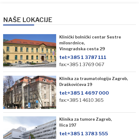
NAŠE LOKACIJE
Klinički bolnički centar Sestre
milosrdnice,
Vinogradska cesta 29
tel:
+385 1 3787 111
fax:+385 1 3769 067
Klinika za traumatologiju Zagreb,
Draškovićeva 19
tel:
+385 1 4697 000
fax:+385 1 4610 365
Klinika za tumore Zagreb,
Ilica 197
tel:
+385 1 3783 555