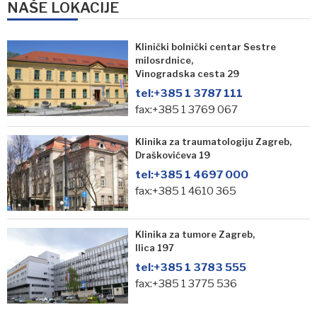
NAŠE LOKACIJE
Klinički bolnički centar Sestre
milosrdnice,
Vinogradska cesta 29
tel:
+385 1 3787 111
fax:+385 1 3769 067
Klinika za traumatologiju Zagreb,
Draškovićeva 19
tel:
+385 1 4697 000
fax:+385 1 4610 365
Klinika za tumore Zagreb,
Ilica 197
tel:
+385 1 3783 555
fax:+385 1 3775 536