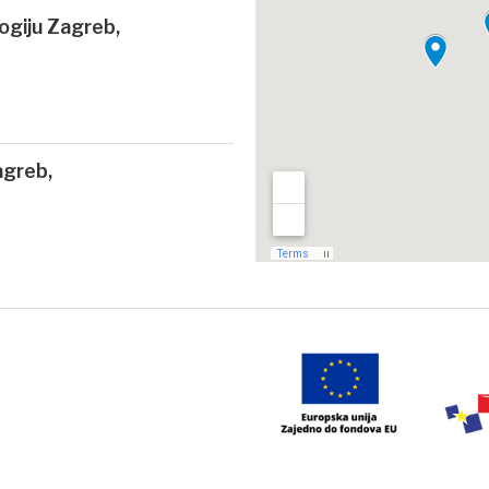
logiju Zagreb,
agreb,