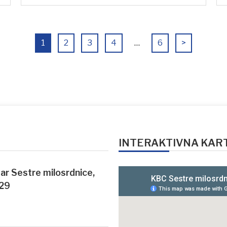
1
2
3
4
…
6
>
INTERAKTIVNA KAR
ntar Sestre milosrdnice,
 29