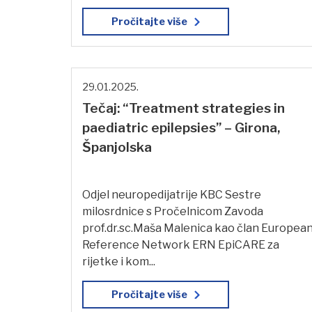
Pročitajte više
29.01.2025.
Tečaj: “Treatment strategies in
paediatric epilepsies” – Girona,
Španjolska
Odjel neuropedijatrije KBC Sestre
milosrdnice s Pročelnicom Zavoda
prof.dr.sc.Maša Malenica kao član Europea
Reference Network ERN EpiCARE za
rijetke i kom...
Pročitajte više