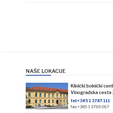
NAŠE LOKACIJE
Klinički bolnički ce
Vinogradska cesta
tel:
+385 1 3787 111
fax:+385 1 3769 067