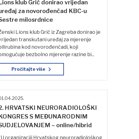
Lions klub Grič donirao vrijedan
uređaj za novorođenčad KBC-u
Sestre milosrdnice
Ženski Lions klub Grič iz Zagreba donirao je
vrijedan transkutani uređaj za mjerenje
bilirubina kod novorođenčadi, koji
omogućuje bezbolno mjerenje razine bi...
Pročitajte više
01.04.2025.
2. HRVATSKI NEURORADIOLOŠKI
KONGRES S MEĐUNARODNIM
SUDJELOVANJEM – online/hibrid
"U organizaciji Hrvatskog neuroradiološkog