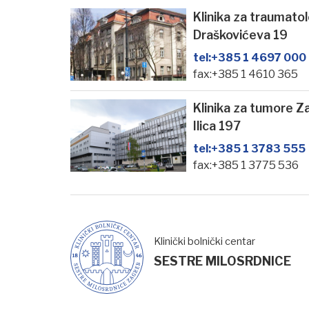
Klinika za traumato
Draškovićeva 19
tel:
+385 1 4697 000
fax:+385 1 4610 365
Klinika za tumore Z
Ilica 197
tel:
+385 1 3783 555
fax:+385 1 3775 536
Klinički bolnički centar
SESTRE MILOSRDNICE