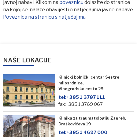
javnoj nabavi. Klikom na
poveznicu
dolazite do stranice
na kojoj se nalaze obavijesti o natječajima javne nabave.
Poveznica na stranicu s natječajima
NAŠE LOKACIJE
Klinički bolnički centar Sestre
milosrdnice,
Vinogradska cesta 29
tel:
+385 1 3787 111
fax:+385 1 3769 067
Klinika za traumatologiju Zagreb,
Draškovićeva 19
tel:
+385 1 4697 000