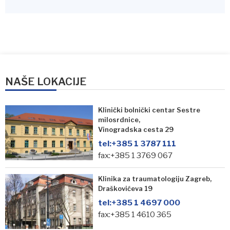
NAŠE LOKACIJE
Klinički bolnički centar Sestre
milosrdnice,
Vinogradska cesta 29
tel:
+385 1 3787 111
fax:+385 1 3769 067
Klinika za traumatologiju Zagreb,
Draškovićeva 19
tel:
+385 1 4697 000
fax:+385 1 4610 365