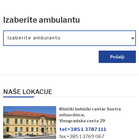
Izaberite ambulantu
NAŠE LOKACIJE
Klinički bolnički centar Sestre
milosrdnice,
Vinogradska cesta 29
tel:
+385 1 3787 111
fax:+385 1 3769 067