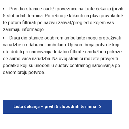
Prvi dio stranice sadrži poveznicu na Liste čekanja (prvih
5 slobodnih termina. Potrebno je kliknuti na plavi pravokutnik
te potom filtrirati po nazivu zahvat/pregled o kojem vas
zanimaju informacije
Drugi dio stanice odabirom ambulante mogu pretraživati
narudžbe u odabranoj ambulanti. Upisom broja potvrde koji
ste dobili pri naručivanju dodatno filtirate nardužbe i prikaže
se samo vaša narudžba. Na ovoj stranici možete provjeriti
podatke koji su uneseni u sustav centralnog naručivanja po
danom broju potvrde.
Lista čekanja – prvih 5 slobodnih termina