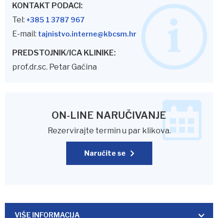
KONTAKT PODACI:
Tel:
+385 1 3787 967
E-mail:
tajnistvo.interne@kbcsm.hr
PREDSTOJNIK/ICA KLINIKE:
prof.dr.sc. Petar Gaćina
ON-LINE NARUČIVANJE
Rezervirajte termin u par klikova.
Naručite se
VIŠE INFORMACIJA