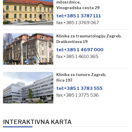
milosrdnice,
Vinogradska cesta 29
tel:
+385 1 3787 111
fax:+385 1 3769 067
Klinika za traumatologiju Zagreb,
Draškovićeva 19
tel:
+385 1 4697 000
fax:+385 1 4610 365
Klinika za tumore Zagreb,
Ilica 197
tel:
+385 1 3783 555
fax:+385 1 3775 536
INTERAKTIVNA KARTA