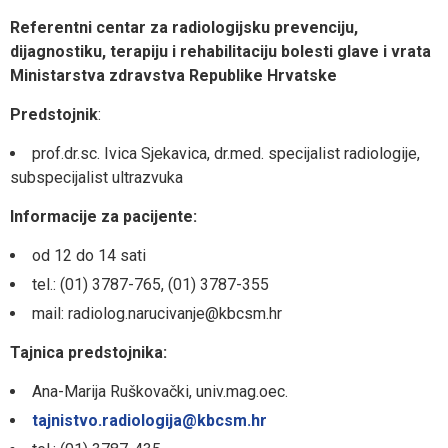
Referentni centar za radiologijsku prevenciju,
dijagnostiku, terapiju i rehabilitaciju bolesti glave i vrata
Ministarstva zdravstva Republike Hrvatske
Predstojnik
:
prof.dr.sc. Ivica Sjekavica, dr.med. specijalist radiologije,
subspecijalist ultrazvuka
Informacije za pacijente:
od 12 do 14 sati
tel.: (01) 3787-765, (01) 3787-355
mail: radiolog.narucivanje@kbcsm.hr
Tajnica predstojnika:
Ana-Marija Ruškovački, univ.mag.oec.
tajnistvo.radiologija@kbcsm.hr