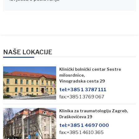
NAŠE LOKACIJE
Klinički bolnički centar Sestre
milosrdnice,
Vinogradska cesta 29
tel:
+385 1 3787 111
fax:+385 1 3769 067
Klinika za traumatologiju Zagreb,
Draškovićeva 19
tel:
+385 1 4697 000
fax:+385 1 4610 365