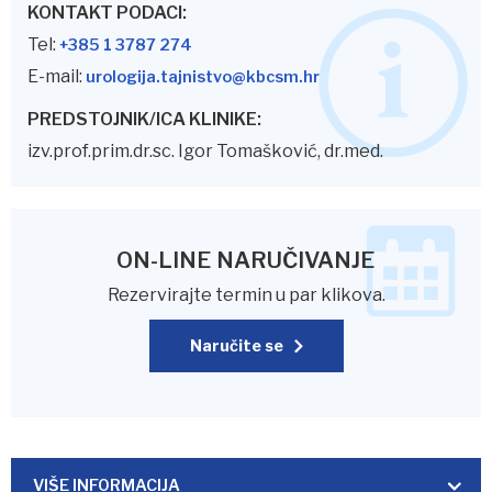
KONTAKT PODACI:
Tel:
+385 1 3787 274
E-mail:
urologija.tajnistvo@kbcsm.hr
PREDSTOJNIK/ICA KLINIKE:
izv.prof.prim.dr.sc. Igor Tomašković, dr.med.
ON-LINE NARUČIVANJE
Rezervirajte termin u par klikova.
Naručite se
VIŠE INFORMACIJA