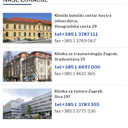
Klinički bolnički centar Sestre
milosrdnice,
Vinogradska cesta 29
tel:
+385 1 3787 111
fax:+385 1 3769 067
Klinika za traumatologiju Zagreb,
Draškovićeva 19
tel:
+385 1 4697 000
fax:+385 1 4610 365
Klinika za tumore Zagreb,
Ilica 197
tel:
+385 1 3783 555
fax:+385 1 3775 536