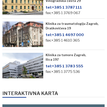
Vinogradska cesta 29
tel:
+385 1 3787 111
fax:+385 1 3769 067
Klinika za traumatologiju Zagreb,
Draškovićeva 19
tel:
+385 1 4697 000
fax:+385 1 4610 365
Klinika za tumore Zagreb,
Ilica 197
tel:
+385 1 3783 555
fax:+385 1 3775 536
INTERAKTIVNA KARTA