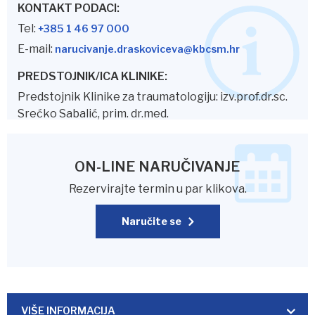
KONTAKT PODACI:
Tel:
+385 1 46 97 000
E-mail:
narucivanje.draskoviceva@kbcsm.hr
PREDSTOJNIK/ICA KLINIKE:
Predstojnik Klinike za traumatologiju: izv.prof.dr.sc.
Srećko Sabalić, prim. dr.med.
ON-LINE NARUČIVANJE
Rezervirajte termin u par klikova.
Naručite se
VIŠE INFORMACIJA