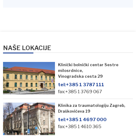
NAŠE LOKACIJE
Klinički bolnički centar Sestre
milosrdnice,
Vinogradska cesta 29
tel:
+385 1 3787 111
fax:+385 1 3769 067
Klinika za traumatologiju Zagreb,
Draškovićeva 19
tel:
+385 1 4697 000
fax:+385 1 4610 365