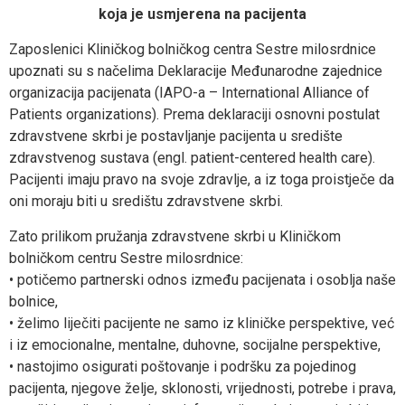
koja je usmjerena na pacijenta
Zaposlenici Kliničkog bolničkog centra Sestre milosrdnice
upoznati su s načelima Deklaracije Međunarodne zajednice
organizacija pacijenata (IAPO-a – International Alliance of
Patients organizations). Prema deklaraciji osnovni postulat
zdravstvene skrbi je postavljanje pacijenta u središte
zdravstvenog sustava (engl. patient-centered health care).
Pacijenti imaju pravo na svoje zdravlje, a iz toga proistječe da
oni moraju biti u središtu zdravstvene skrbi.
Zato prilikom pružanja zdravstvene skrbi u Kliničkom
bolničkom centru Sestre milosrdnice:
• potičemo partnerski odnos između pacijenata i osoblja naše
bolnice,
• želimo liječiti pacijente ne samo iz kliničke perspektive, već
i iz emocionalne, mentalne, duhovne, socijalne perspektive,
• nastojimo osigurati poštovanje i podršku za pojedinog
pacijenta, njegove želje, sklonosti, vrijednosti, potrebe i prava,