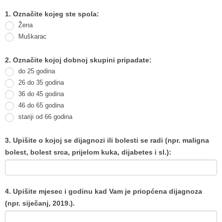
Anketa
1. Označite kojeg ste spola:
„Kako
Žena
mi
Muškarac
je
2. Označite kojoj dobnoj skupini pripadate:
priopćena
do 25 godina
dijagnoza?“
26 do 35 godina
36 do 45 godina
46 do 65 godina
stariji od 66 godina
3. Upišite o kojoj se dijagnozi ili bolesti se radi (npr. maligna
bolest, bolest srca, prijelom kuka, dijabetes i sl.):
4. Upišite mjesec i godinu kad Vam je priopćena dijagnoza
(npr. siječanj, 2019.).