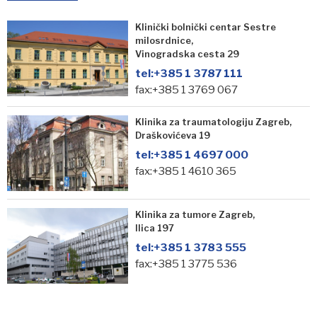
Klinički bolnički centar Sestre
milosrdnice,
Vinogradska cesta 29
tel:
+385 1 3787 111
fax:+385 1 3769 067
Klinika za traumatologiju Zagreb,
Draškovićeva 19
tel:
+385 1 4697 000
fax:+385 1 4610 365
Klinika za tumore Zagreb,
Ilica 197
tel:
+385 1 3783 555
fax:+385 1 3775 536