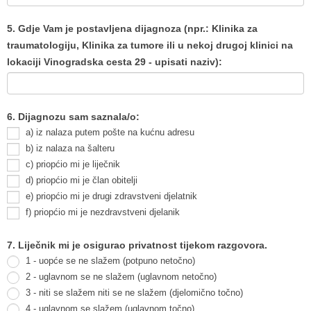
5. Gdje Vam je postavljena dijagnoza (npr.: Klinika za
traumatologiju, Klinika za tumore ili u nekoj drugoj klinici na
lokaciji Vinogradska cesta 29 - upisati naziv):
6. Dijagnozu sam saznala/o:
a) iz nalaza putem pošte na kućnu adresu
b) iz nalaza na šalteru
c) priopćio mi je liječnik
d) priopćio mi je član obitelji
e) priopćio mi je drugi zdravstveni djelatnik
f) priopćio mi je nezdravstveni djelanik
7. Liječnik mi je osigurao privatnost tijekom razgovora.
1 - uopće se ne slažem (potpuno netočno)
2 - uglavnom se ne slažem (uglavnom netočno)
3 - niti se slažem niti se ne slažem (djelomično točno)
4 - uglavnom se slažem (uglavnom točno)