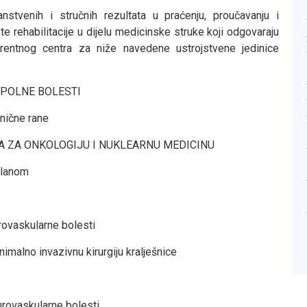
nstvenih i stručnih rezultata u praćenju, proučavanju i
e te rehabilitacije u dijelu medicinske struke koji odgovaraju
ferentnog centra za niže navedene ustrojstvene jedinice
 SPOLNE BOLESTI
nične rane
IKA ZA ONKOLOGIJU I NUKLEARNU MEDICINU
elanom
rovaskularne bolesti
malno invazivnu kirurgiju kralješnice
urovaskularne bolesti