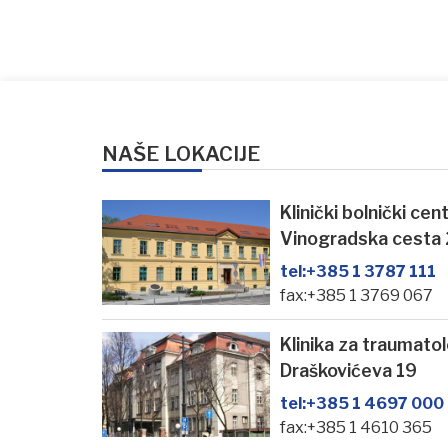
NAŠE LOKACIJE
Klinički bolnički ce
Vinogradska cesta
tel:
+385 1 3787 111
fax:+385 1 3769 067
Klinika za traumato
Draškovićeva 19
tel:
+385 1 4697 000
fax:+385 1 4610 365