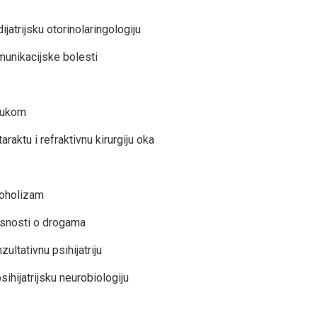
atrijsku otorinolaringologiju
munikacijske bolesti
laukom
aktu i refraktivnu kirurgiju oka
koholizam
isnosti o drogama
ltativnu psihijatriju
hijatrijsku neurobiologiju