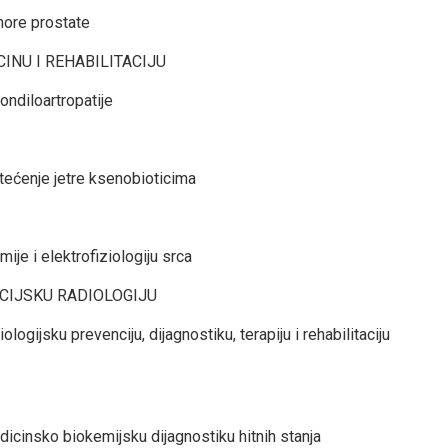
more prostate
INU I REHABILITACIJU
ndiloartropatije
tećenje jetre ksenobioticima
ije i elektrofiziologiju srca
ECIJSKU RADIOLOGIJU
ogijsku prevenciju, dijagnostiku, terapiju i rehabilitaciju
icinsko biokemijsku dijagnostiku hitnih stanja