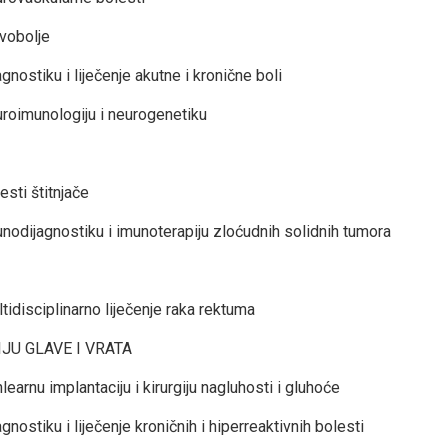
vobolje
nostiku i liječenje akutne i kronične boli
roimunologiju i neurogenetiku
sti štitnjače
nodijagnostiku i imunoterapiju zloćudnih solidnih tumora
idisciplinarno liječenje raka rektuma
JU GLAVE I VRATA
arnu implantaciju i kirurgiju nagluhosti i gluhoće
ostiku i liječenje kroničnih i hiperreaktivnih bolesti