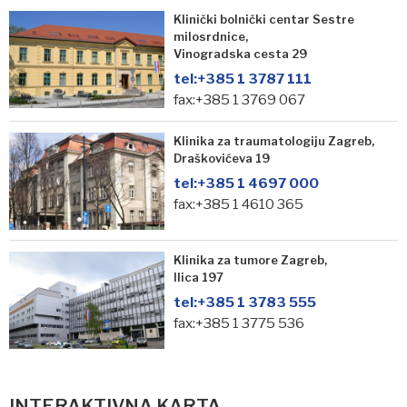
Klinički bolnički centar Sestre
milosrdnice,
Vinogradska cesta 29
tel:
+385 1 3787 111
fax:+385 1 3769 067
Klinika za traumatologiju Zagreb,
Draškovićeva 19
tel:
+385 1 4697 000
fax:+385 1 4610 365
Klinika za tumore Zagreb,
Ilica 197
tel:
+385 1 3783 555
fax:+385 1 3775 536
INTERAKTIVNA KARTA