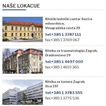
NAŠE LOKACIJE
Klinički bolnički centar Sestre
milosrdnice,
Vinogradska cesta 29
tel:
+385 1 3787 111
fax:+385 1 3769 067
Klinika za traumatologiju Zagreb,
Draškovićeva 19
tel:
+385 1 4697 000
fax:+385 1 4610 365
Klinika za tumore Zagreb,
Ilica 197
tel:
+385 1 3783 555
fax:+385 1 3775 536