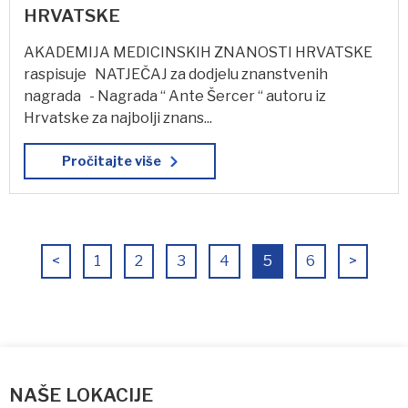
HRVATSKE
AKADEMIJA MEDICINSKIH ZNANOSTI HRVATSKE
raspisuje NATJEČAJ za dodjelu znanstvenih
nagrada - Nagrada “ Ante Šercer “ autoru iz
Hrvatske za najbolji znans...
Pročitajte više
<
1
2
3
4
5
6
>
NAŠE LOKACIJE