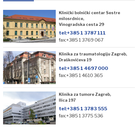
Klinički bolnički centar Sestre
milosrdnice,
Vinogradska cesta 29
tel:
+385 1 3787 111
fax:+385 1 3769 067
Klinika za traumatologiju Zagreb,
Draškovićeva 19
tel:
+385 1 4697 000
fax:+385 1 4610 365
Klinika za tumore Zagreb,
Ilica 197
tel:
+385 1 3783 555
fax:+385 1 3775 536