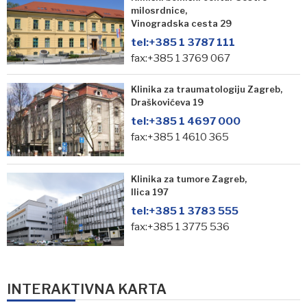
milosrdnice,
Vinogradska cesta 29
tel:
+385 1 3787 111
fax:+385 1 3769 067
Klinika za traumatologiju Zagreb,
Draškovićeva 19
tel:
+385 1 4697 000
fax:+385 1 4610 365
Klinika za tumore Zagreb,
Ilica 197
tel:
+385 1 3783 555
fax:+385 1 3775 536
INTERAKTIVNA KARTA