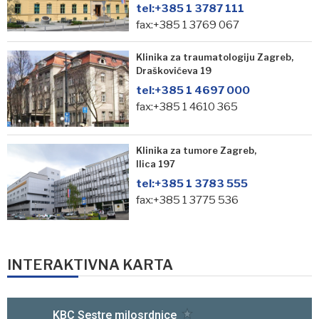
tel:
+385 1 3787 111
fax:+385 1 3769 067
Klinika za traumatologiju Zagreb,
Draškovićeva 19
tel:
+385 1 4697 000
fax:+385 1 4610 365
Klinika za tumore Zagreb,
Ilica 197
tel:
+385 1 3783 555
fax:+385 1 3775 536
INTERAKTIVNA KARTA