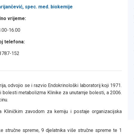
rijančević, spec. med. biokemije
no vrijeme:
8.00-16.00
oj telefona:
3787-152
ja, odvojio se i razvio Endokrinološki laboratorij koji 1971.
i bolesti metabolizma Klinike za unutarnje bolesti, a 2006.
inu.
sa Kliničkim zavodom za kemiju i postaje organizacijska
oke stručne spreme, 9 djelatnika više stručne spreme te 1