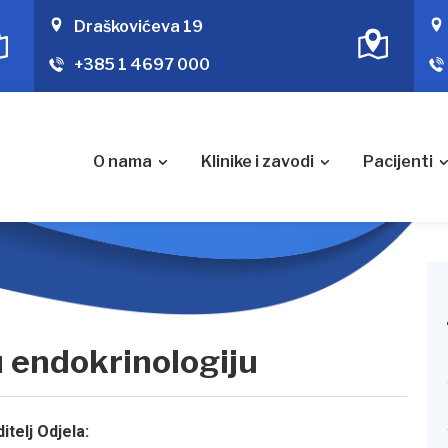
Draškovićeva 19
+385 1 4697 000
O nama
Klinike i zavodi
Pacijenti
u endokrinologiju
itelj Odjela: