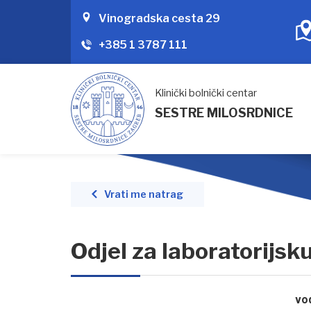
Vinogradska cesta 29
+385 1 3787 111
Klinički bolnički centar
SESTRE MILOSRDNICE
Vrati me natrag
Odjel za laboratorijsk
vod