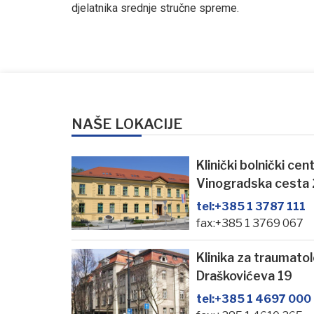
djelatnika srednje stručne spreme.
NAŠE LOKACIJE
Klinički bolnički ce
Vinogradska cesta
tel:
+385 1 3787 111
fax:+385 1 3769 067
Klinika za traumato
Draškovićeva 19
tel:
+385 1 4697 000