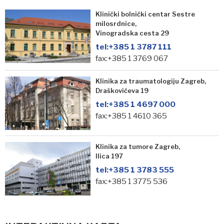
Klinički bolnički centar Sestre
milosrdnice,
Vinogradska cesta 29
tel:
+385 1 3787 111
fax:+385 1 3769 067
Klinika za traumatologiju Zagreb,
Draškovićeva 19
tel:
+385 1 4697 000
fax:+385 1 4610 365
Klinika za tumore Zagreb,
Ilica 197
tel:
+385 1 3783 555
fax:+385 1 3775 536