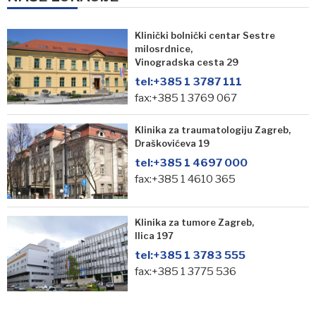
Klinički bolnički centar Sestre
milosrdnice,
Vinogradska cesta 29
tel:
+385 1 3787 111
fax:+385 1 3769 067
Klinika za traumatologiju Zagreb,
Draškovićeva 19
tel:
+385 1 4697 000
fax:+385 1 4610 365
Klinika za tumore Zagreb,
Ilica 197
tel:
+385 1 3783 555
fax:+385 1 3775 536