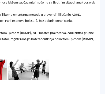
pridonose lakšem suočavanju i nošenju sa životnim situacijama (boravak
 ili komplementarna metoda u prevenciji i liječenju ADHD,
imer, Parkinsonova bolest…), bez dobnih ogranicenja.
okretom i plesom (RDMP), NLP master-praktičarka, edukantica grupne
bilitator, registrirana psihoterapeutkinja pokretom i plesom (RDMP),