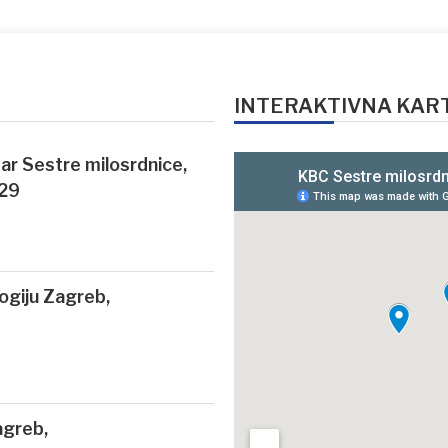
INTERAKTIVNA KAR
ntar Sestre milosrdnice,
 29
logiju Zagreb,
agreb,