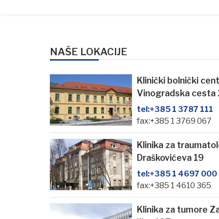
NAŠE LOKACIJE
Klinički bolnički ce
Vinogradska cesta
tel:
+385 1 3787 111
fax:+385 1 3769 067
Klinika za traumato
Draškovićeva 19
tel:
+385 1 4697 000
fax:+385 1 4610 365
Klinika za tumore Z