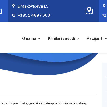
Draškovićeva 19
+385 1 4697 000
O nama
Klinike i zavodi
Pacijenti
 različitih predmeta, igračaka i materijala doprinose opuštanju