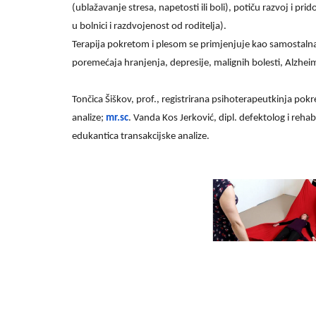
(ublažavanje stresa, napetosti ili boli), potiču razvoj i 
u bolnici i razdvojenost od roditelja).
Terapija pokretom i plesom se primjenjuje kao samostalna
poremećaja hranjenja, depresije, malignih bolesti, Alzhe
Tončica Šiškov, prof., registrirana psihoterapeutkinja p
analize;
mr.sc
. Vanda Kos Jerković, dipl. defektolog i reha
edukantica transakcijske analize.