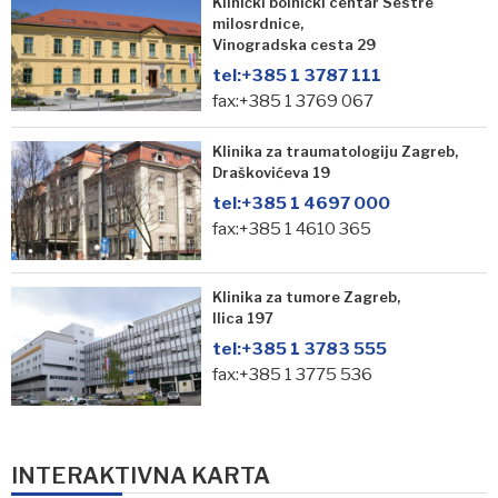
Klinički bolnički centar Sestre
milosrdnice,
Vinogradska cesta 29
tel:
+385 1 3787 111
fax:+385 1 3769 067
Klinika za traumatologiju Zagreb,
Draškovićeva 19
tel:
+385 1 4697 000
fax:+385 1 4610 365
Klinika za tumore Zagreb,
Ilica 197
tel:
+385 1 3783 555
fax:+385 1 3775 536
INTERAKTIVNA KARTA