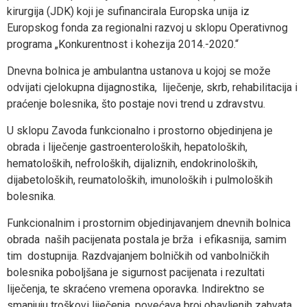
kirurgija (JDK) koji je sufinancirala Europska unija iz
Europskog fonda za regionalni razvoj u sklopu Operativnog
programa „Konkurentnost i kohezija 2014.-2020.“
Dnevna bolnica je ambulantna ustanova u kojoj se može
odvijati cjelokupna dijagnostika, liječenje, skrb, rehabilitacija i
praćenje bolesnika, što postaje novi trend u zdravstvu.
U sklopu Zavoda funkcionalno i prostorno objedinjena je
obrada i liječenje gastroenteroloških, hepatoloških,
hematoloških, nefroloških, dijaliznih, endokrinoloških,
dijabetoloških, reumatoloških, imunoloških i pulmoloških
bolesnika.
Funkcionalnim i prostornim objedinjavanjem dnevnih bolnica
obrada naših pacijenata postala je brža i efikasnija, samim
tim dostupnija. Razdvajanjem bolničkih od vanbolničkih
bolesnika poboljšana je sigurnost pacijenata i rezultati
liječenja, te skraćeno vremena oporavka. Indirektno se
smanjuju troškovi liječenja, povećava broj obavljenih zahvata,