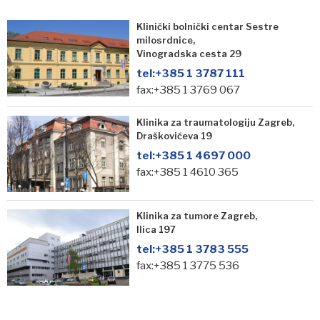
Klinički bolnički centar Sestre
milosrdnice,
Vinogradska cesta 29
tel:
+385 1 3787 111
fax:+385 1 3769 067
Klinika za traumatologiju Zagreb,
Draškovićeva 19
tel:
+385 1 4697 000
fax:+385 1 4610 365
Klinika za tumore Zagreb,
Ilica 197
tel:
+385 1 3783 555
fax:+385 1 3775 536