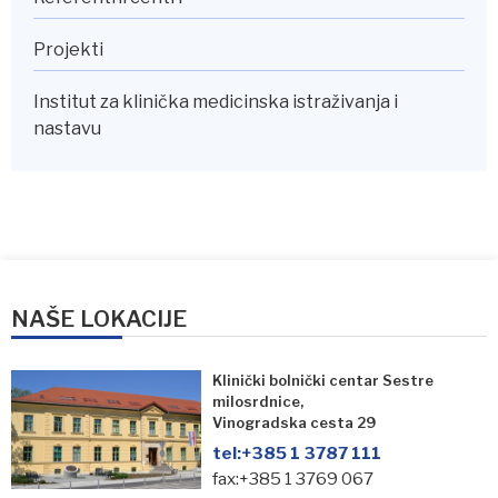
Projekti
Institut za klinička medicinska istraživanja i
nastavu
NAŠE LOKACIJE
Klinički bolnički centar Sestre
milosrdnice,
Vinogradska cesta 29
tel:
+385 1 3787 111
fax:+385 1 3769 067