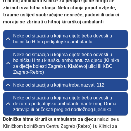
U hitnoj ambulanti Klinike za pedijatriju ne mogu se
zbrinuti sva hitna stanja. Neka stanja poput ozljede,
traume uslijed saobraćajne nesreće, padovi ili udarci
moraju se zbrinuti u hitnoj kirurškoj ambulanti
Neke od situacija u kojima dijete treba dovesti u
bolničku Hitnu pedijatrijsku ambulantu
Neke od situacija u kojima dijete treba odvesti u
bolničku Hitnu kiruršku ambulantu za djecu (Klinika
za dječje bolesti Zagreb u Klaićevoj ulici ili KBC
Zagreb-Rebro)
Neke od situacija u kojima treba nazvati 112
Neke od situacija u kojima dijete treba odvesti u
dežurnu pedijatrijsku ambulantu nadležnog Doma
zdravlja ili pričekati pregled nadležnog liječnika
Bolnička hitna kirurška ambulanta za djecu
nalazi se u
Kliničkom bolničkom Centru Zagreb (Rebro) i u Klinici za