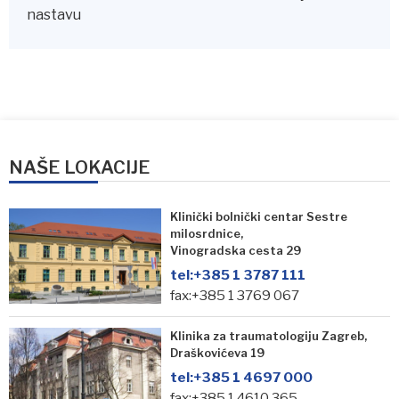
nastavu
NAŠE LOKACIJE
Klinički bolnički centar Sestre
milosrdnice,
Vinogradska cesta 29
tel:
+385 1 3787 111
fax:+385 1 3769 067
Klinika za traumatologiju Zagreb,
Draškovićeva 19
tel:
+385 1 4697 000
fax:+385 1 4610 365