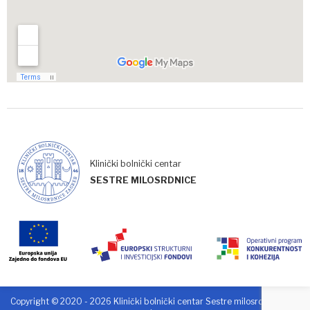
Klinički bolnički centar
SESTRE MILOSRDNICE
Copyright © 2020 - 2026 Klinički bolnički centar Sestre milosrdnice. Sva