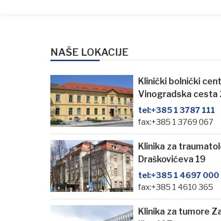
NAŠE LOKACIJE
Klinički bolnički ce
Vinogradska cesta
tel:
+385 1 3787 111
fax:+385 1 3769 067
Klinika za traumato
Draškovićeva 19
tel:
+385 1 4697 000
fax:+385 1 4610 365
Klinika za tumore Z