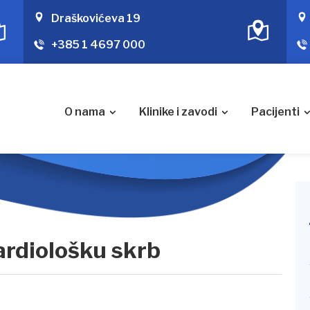
Draškovićeva 19
+385 1 4697 000
O nama
Klinike i zavodi
Pacijenti
ardiološku skrb