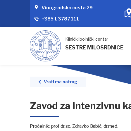
Vinogradska cesta 29
+385 1 3787 111
Klinički bolnički centar
SESTRE MILOSRDNICE
Vrati me natrag
Zavod za intenzivnu k
Pročelnik: prof.dr.sc. Zdravko Babić, dr.med.