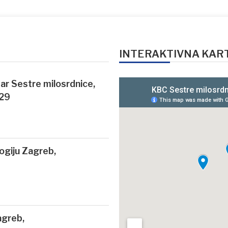
INTERAKTIVNA KAR
ntar Sestre milosrdnice,
 29
logiju Zagreb,
agreb,