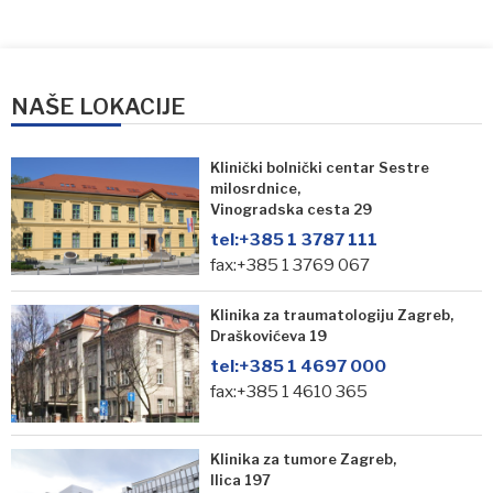
NAŠE LOKACIJE
Klinički bolnički centar Sestre
milosrdnice,
Vinogradska cesta 29
tel:
+385 1 3787 111
fax:+385 1 3769 067
Klinika za traumatologiju Zagreb,
Draškovićeva 19
tel:
+385 1 4697 000
fax:+385 1 4610 365
Klinika za tumore Zagreb,
Ilica 197