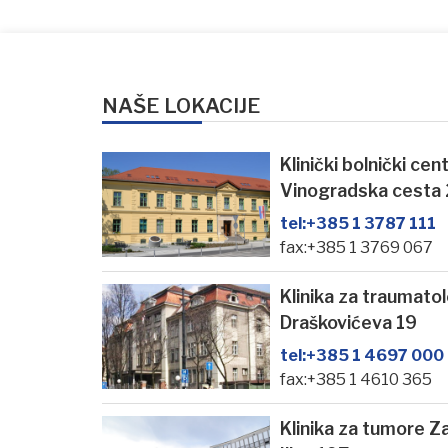
NAŠE LOKACIJE
Klinički bolnički ce
Vinogradska cesta
tel:
+385 1 3787 111
fax:+385 1 3769 067
Klinika za traumato
Draškovićeva 19
tel:
+385 1 4697 000
fax:+385 1 4610 365
Klinika za tumore Z