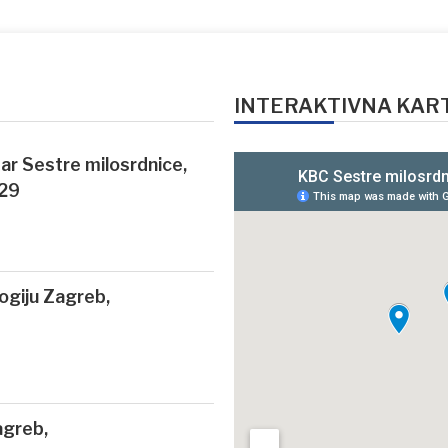
INTERAKTIVNA KAR
ntar Sestre milosrdnice,
 29
logiju Zagreb,
agreb,