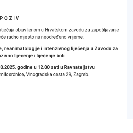
P O Z I V
natječaja objavljenom u Hrvatskom zavodu za zapošljavanje
deće radno mjesto na neodređeno vrijeme:
e, reanimatologije i intenzivnog liječenja u Zavodu za
ivno liječenje i liječenje boli.
0.2025. godine u 12.00 sati u Ravnateljstvu
 milosrdnice, Vinogradska cesta 29, Zagreb.