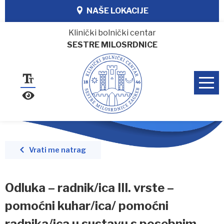
NAŠE LOKACIJE
Klinički bolnički centar
SESTRE MILOSRDNICE
Vrati me natrag
Odluka – radnik/ica III. vrste –
pomoćni kuhar/ica/ pomoćni
radnika/ica u sustavu s posebnim