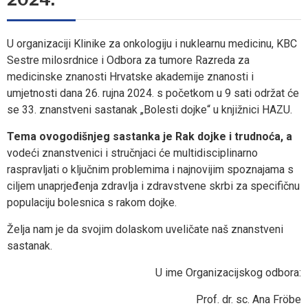
U organizaciji Klinike za onkologiju i nuklearnu medicinu, KBC
Sestre milosrdnice i Odbora za tumore Razreda za
medicinske znanosti Hrvatske akademije znanosti i
umjetnosti dana 26. rujna 2024. s početkom u 9 sati održat će
se 33. znanstveni sastanak „Bolesti dojke“ u knjižnici HAZU.
Tema ovogodišnjeg sastanka je
Rak dojke i trudnoća
, a
vodeći znanstvenici i stručnjaci će multidisciplinarno
raspravljati o ključnim problemima i najnovijim spoznajama s
ciljem unaprjeđenja zdravlja i zdravstvene skrbi za specifičnu
populaciju bolesnica s rakom dojke.
Želja nam je da svojim dolaskom uveličate naš znanstveni
sastanak.
U ime Organizacijskog odbora:
Prof. dr. sc. Ana Fröbe