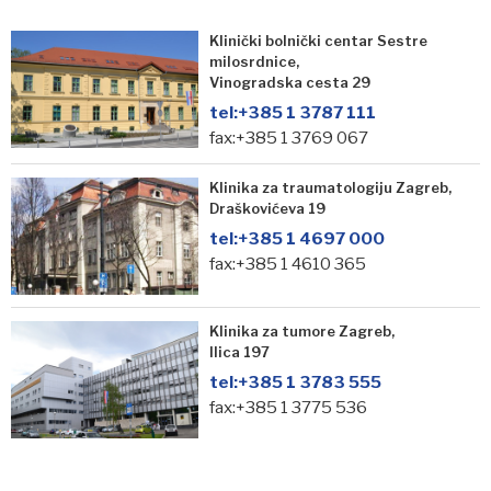
Klinički bolnički centar Sestre
milosrdnice,
Vinogradska cesta 29
tel:
+385 1 3787 111
fax:+385 1 3769 067
Klinika za traumatologiju Zagreb,
Draškovićeva 19
tel:
+385 1 4697 000
fax:+385 1 4610 365
Klinika za tumore Zagreb,
Ilica 197
tel:
+385 1 3783 555
fax:+385 1 3775 536