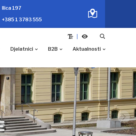
Ilica 197
+385 1 3783 555
Djelatnici
B2B
Aktualnosti
E