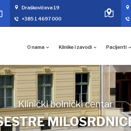
Draškovićeva 19
+385 1 4697 000
O nama
Klinike i zavodi
Pacijenti
Klinički bolnički centar
SESTRE MILOSRDNIC