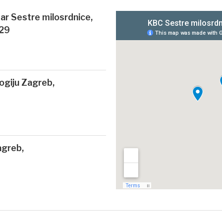
ntar Sestre milosrdnice,
 29
logiju Zagreb,
agreb,