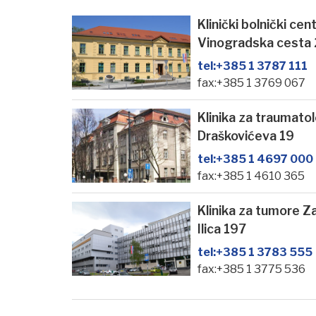
Klinički bolnički ce
Vinogradska cesta
tel:
+385 1 3787 111
fax:+385 1 3769 067
Klinika za traumato
Draškovićeva 19
tel:
+385 1 4697 000
fax:+385 1 4610 365
Klinika za tumore Z
Ilica 197
tel:
+385 1 3783 555
fax:+385 1 3775 536