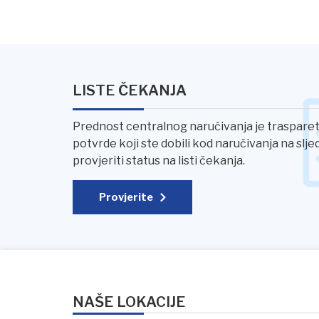
LISTE ČEKANJA
Prednost centralnog naručivanja je trasparetn
potvrde koji ste dobili kod naručivanja na slj
provjeriti status na listi čekanja.
Provjerite
NAŠE LOKACIJE