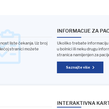
INFORMACIJE ZA PA
ost liste čekanja. Uz broj
Ukoliko trebate informaciju 
edećoj stranici možete
u bolnici ili neku drugu info
stranica namijenjen za pacij
Saznajte više
INTERAKTIVNA KAR