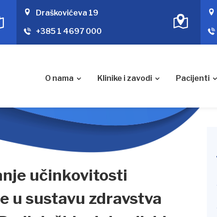
Draškovićeva 19
+385 1 4697 000
O nama
Klinike i zavodi
Pacijenti
anje učinkovitosti
ke u sustavu zdravstva