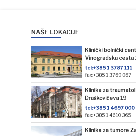
NAŠE LOKACIJE
Klinički bolnički ce
Vinogradska cesta
tel:
+385 1 3787 111
fax:+385 1 3769 067
Klinika za traumato
Draškovićeva 19
tel:
+385 1 4697 000
fax:+385 1 4610 365
Klinika za tumore Z