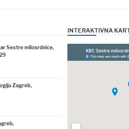
INTERAKTIVNA KAR
ntar Sestre milosrdnice,
 29
logiju Zagreb,
agreb,