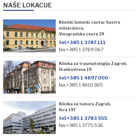
NAŠE LOKACIJE
Klinički bolnički centar Sestre
milosrdnice,
Vinogradska cesta 29
tel:
+385 1 3787 111
fax:+385 1 3769 067
Klinika za traumatologiju Zagreb,
Draškovićeva 19
tel:
+385 1 4697 000
fax:+385 1 4610 365
Klinika za tumore Zagreb,
Ilica 197
tel:
+385 1 3783 555
fax:+385 1 3775 536