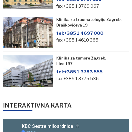
fax:+385 1 3769 067
Klinika za traumatologiju Zagreb,
Draškovićeva 19
tel:
+385 1 4697 000
fax:+385 1 4610 365
Klinika za tumore Zagreb,
Ilica 197
tel:
+385 1 3783 555
fax:+385 1 3775 536
INTERAKTIVNA KARTA