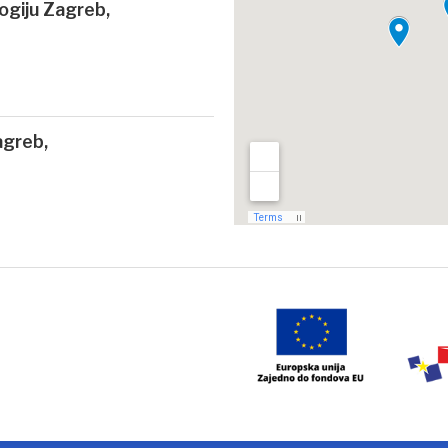
logiju Zagreb,
agreb,