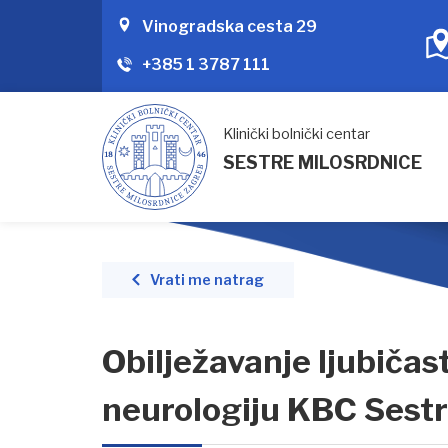
Vinogradska cesta 29
+385 1 3787 111
Klinički bolnički centar
SESTRE MILOSRDNICE
Vrati me natrag
Obilježavanje ljubičas
neurologiju KBC Sestr