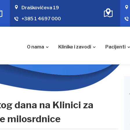
Draškovićeva 19
+385 1 4697 000
O nama
Klinike i zavodi
Pacijenti
tog dana na Klinici za
e milosrdnice