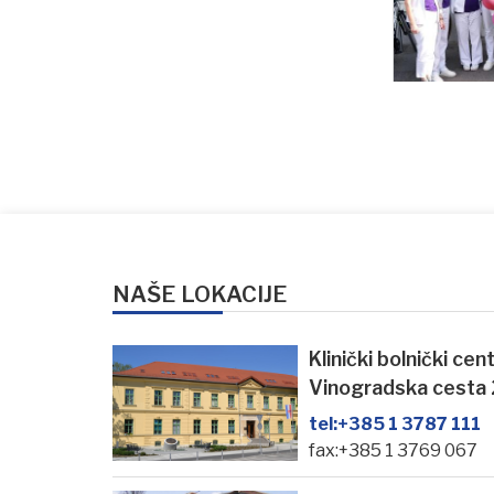
NAŠE LOKACIJE
Klinički bolnički ce
Vinogradska cesta
tel:
+385 1 3787 111
fax:+385 1 3769 067