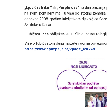
„Ljubičasti dan“ ili „Purple day“
je dan pružanja 
na svim kontinentima i u više od stotinu zemalja, s
osnovan 2008. godine inicijativom djevojčice Cass
Škotske u Kanadi.
Ljubičasti dan
obilježen je i u Klinici za neurolog
Više o ljubičastom danu možete naći na poveznici
https://www.epilepsija.hr/?page_id=248