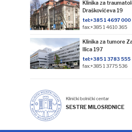
Klinika za traumato
Draškovićeva 19
tel:
+385 1 4697 000
fax:+385 1 4610 365
Klinika za tumore Z
Ilica 197
tel:
+385 1 3783 555
fax:+385 1 3775 536
Klinički bolnički centar
SESTRE MILOSRDNICE